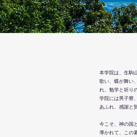
本学院は、生駒
歌い、蝶が舞い
れ、勉学と祈り
学院には男子寮
あふれ、感謝と
今こそ、神の国
導かれて、この