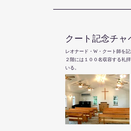
クート記念チャ
レオナード・W・クート師を記
２階には１００名収容する礼拝
いる。