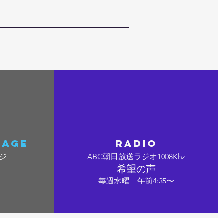
sage
RADIO
ジ
ABC朝日放送ラジオ
1008Khz
希望の声
​毎週水曜 午前4:35〜