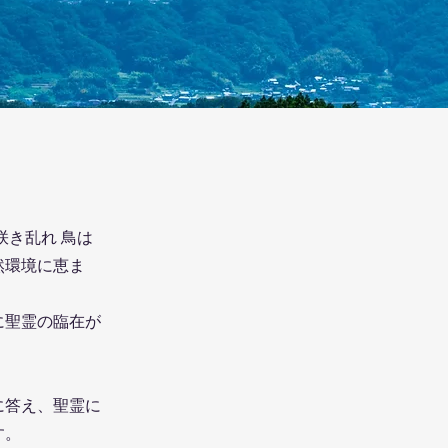
咲き乱れ 鳥は
然環境に恵ま
に聖霊の臨在が
に答え、聖霊に
す。