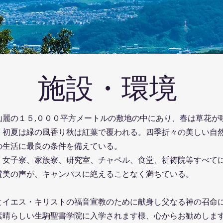
​施設・環境
山麗の１５,０００平方メートルの敷地の中にあり、春は草花が
、初夏は緑の風香り秋は紅葉で覆われる。四季折々の美しい自
の生活に最良の条件を備えている。
、女子寮、家族寮、研究室、チャペル、食堂、祈祷院等すべて
賛美の声が、キャンパスに絶えることなく満ちている。
とイエス・キリストの福音宣教のために献身し父なる神の召命
素晴らしい生駒聖書学院に入学されます様、心からお勧めしま