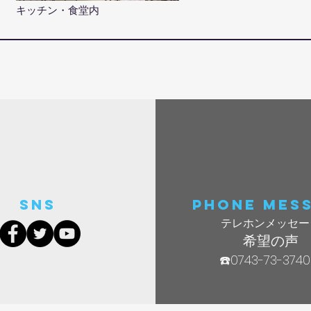
キッチン・食堂内
SNS
phone mes
テレホンメッセー
​希望
の声
☎️0743
-73-3740